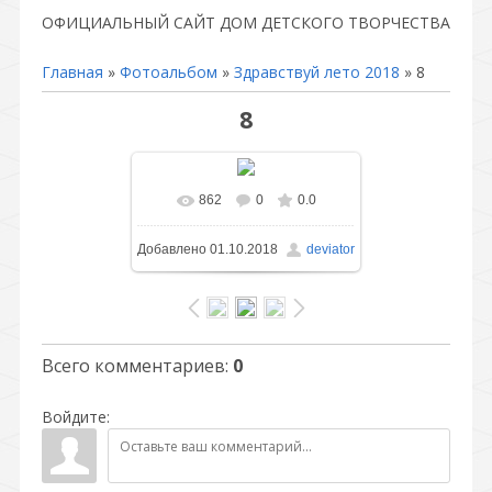
ОФИЦИАЛЬНЫЙ САЙТ ДОМ ДЕТСКОГО ТВОРЧЕСТВА
Главная
»
Фотоальбом
»
Здравствуй лето 2018
» 8
8
862
0
0.0
В реальном размере
Добавлено
01.10.2018
deviator
1141x761
/ 497.9Kb
Всего комментариев
:
0
Войдите: