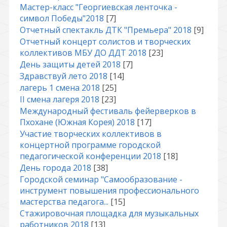
Мастер-класс "Георгиевская ленточка -
символ Победы"2018
[7]
Отчетный спектакль ДТК "Премьера" 2018
[9]
Отчетный концерт солистов и творческих
коллективов МБУ ДО ДДТ 2018
[23]
День защиты детей 2018
[7]
Здравствуй лето 2018
[14]
лагерь 1 смена 2018
[25]
II смена лагеря 2018
[23]
Международный фестиваль фейерверков в
Пхохане (Южная Корея) 2018
[17]
Участие творческих коллективов в
концертной программе городской
педагогической конференции 2018
[18]
День города 2018
[38]
Городской семинар "Самообразование -
инструмент повышения профессионального
мастерства педагога...
[15]
Стажировочная площадка для музыкальных
работников 2018
[13]