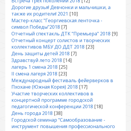
Встреча трех поколений 2018
[12]
Дорогие друзья! Девчонки и мальчишки, а
также их родители! 2021
[10]
Мастер-класс "Георгиевская ленточка -
символ Победы"2018
[7]
Отчетный спектакль ДТК "Премьера" 2018
[9]
Отчетный концерт солистов и творческих
коллективов МБУ ДО ДДТ 2018
[23]
День защиты детей 2018
[7]
Здравствуй лето 2018
[14]
лагерь 1 смена 2018
[25]
II смена лагеря 2018
[23]
Международный фестиваль фейерверков в
Пхохане (Южная Корея) 2018
[17]
Участие творческих коллективов в
концертной программе городской
педагогической конференции 2018
[18]
День города 2018
[38]
Городской семинар "Самообразование -
инструмент повышения профессионального