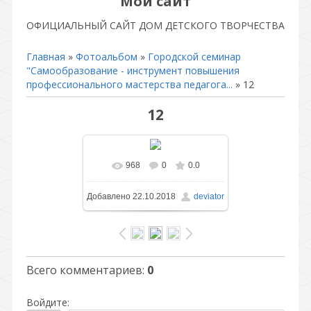
Мой сайт
ОФИЦИАЛЬНЫЙ САЙТ ДОМ ДЕТСКОГО ТВОРЧЕСТВА
Главная
»
Фотоальбом
»
Городской семинар
"Самообразование - инструмент повышения
профессионального мастерства педагога...
» 12
12
968
0
0.0
В реальном размере
Добавлено
22.10.2018
deviator
1141x761
/ 333.2Kb
Всего комментариев
:
0
Войдите: