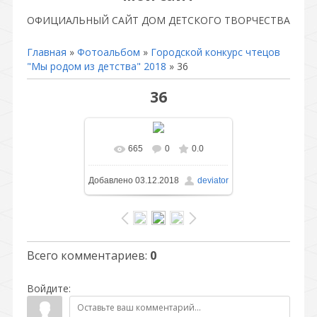
ОФИЦИАЛЬНЫЙ САЙТ ДОМ ДЕТСКОГО ТВОРЧЕСТВА
Главная
»
Фотоальбом
»
Городской конкурс чтецов
"Мы родом из детства" 2018
» 36
36
665
0
0.0
В реальном размере
Добавлено
03.12.2018
deviator
1141x856
/ 310.1Kb
Всего комментариев
:
0
Войдите: