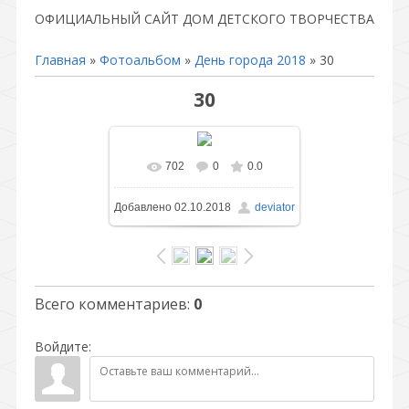
ОФИЦИАЛЬНЫЙ САЙТ ДОМ ДЕТСКОГО ТВОРЧЕСТВА
Главная
»
Фотоальбом
»
День города 2018
» 30
30
702
0
0.0
В реальном размере
Добавлено
02.10.2018
deviator
855x603
/ 262.8Kb
Всего комментариев
:
0
Войдите: