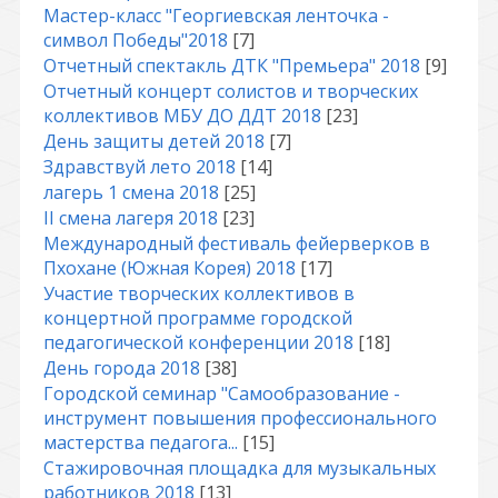
Мастер-класс "Георгиевская ленточка -
символ Победы"2018
[7]
Отчетный спектакль ДТК "Премьера" 2018
[9]
Отчетный концерт солистов и творческих
коллективов МБУ ДО ДДТ 2018
[23]
День защиты детей 2018
[7]
Здравствуй лето 2018
[14]
лагерь 1 смена 2018
[25]
II смена лагеря 2018
[23]
Международный фестиваль фейерверков в
Пхохане (Южная Корея) 2018
[17]
Участие творческих коллективов в
концертной программе городской
педагогической конференции 2018
[18]
День города 2018
[38]
Городской семинар "Самообразование -
инструмент повышения профессионального
мастерства педагога...
[15]
Стажировочная площадка для музыкальных
работников 2018
[13]