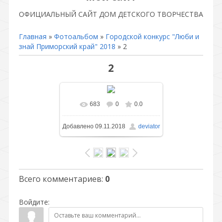
ОФИЦИАЛЬНЫЙ САЙТ ДОМ ДЕТСКОГО ТВОРЧЕСТВА
Главная
»
Фотоальбом
»
Городской конкурс "Люби и
знай Приморский край" 2018
» 2
2
683
0
0.0
В реальном размере
Добавлено
09.11.2018
deviator
344x559
/ 71.7Kb
Всего комментариев
:
0
Войдите: