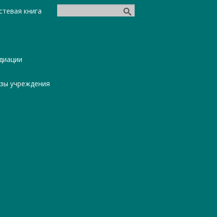
стевая книга
диации
азы учреждения