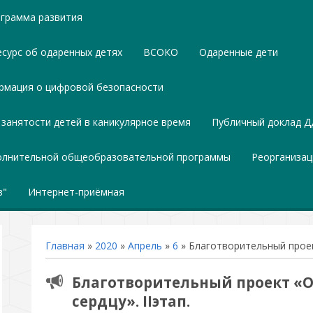
грамма развития
сурс об одаренных детях
ВСОКО
Одаренные дети
мация о цифровой безопасности
 занятости детей в каникулярное время
Публичный доклад Д
полнительной общеобразовательной программы
Реорганизац
з"
Интернет-приёмная
Главная
»
2020
»
Апрель
»
6
» Благотворительный проект
Благотворительный проект «О
сердцу». IIэтап.